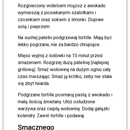
Rozgnieciony widelcem miąższ z awokado
wymieszaj z posiekanymi szalotkami i
czosnkiem oraz sokiem z limonki. Dopraw
solą i pieprzem.
Na suchej patelni podgrzewaj tortille. Mają być
lekko pogrzane, nie za bardzo chrupiące.
Mięso wyjmij z lodówki na 15 minut przed
smażeniem. Rozgrzej dużą patelnię (najlepiej
grillową). Smaż wołowinę na dużym ogniu cały
czas mieszając. Smaż ją krótko, żeby nie stała
się zbyt twarda.
Podgrzane tortille posmaruj pastą z awokado i
małą ilością śmietany. Ułóż ostudzone
warzywa oraz ciepłą wołowinę. Dodaj gałązki
kolendry. Zawiń tortille i podawaj.
Smacznego