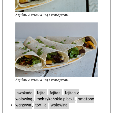
Fajitas z wołowiną i warzywami
Fajitas z wołowiną i warzywami
awokado
,
fajita
,
fajitas
,
fajitas z
wołowiną
,
meksykańskie placki
,
smażone
warzywa
,
tortilla
,
wołowina