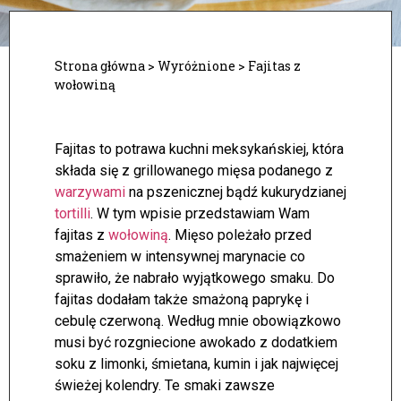
Strona główna
>
Wyróżnione
>
Fajitas z
wołowiną
Fajitas to potrawa kuchni meksykańskiej, która
składa się z grillowanego mięsa podanego z
warzywami
na pszenicznej bądź kukurydzianej
tortilli
. W tym wpisie przedstawiam Wam
fajitas z
wołowiną
. Mięso poleżało przed
smażeniem w intensywnej marynacie co
sprawiło, że nabrało wyjątkowego smaku. Do
fajitas dodałam także smażoną paprykę i
cebulę czerwoną. Według mnie obowiązkowo
musi być rozgniecione awokado z dodatkiem
soku z limonki, śmietana, kumin i jak najwięcej
świeżej kolendry. Te smaki zawsze