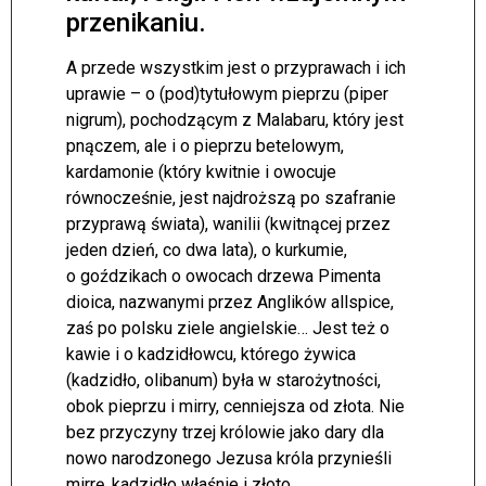
przenikaniu.
A przede wszystkim jest o przyprawach i ich
uprawie – o (pod)tytułowym pieprzu (piper
nigrum), pochodzącym z Malabaru, który jest
pnączem, ale i o pieprzu betelowym,
kardamonie (który kwitnie i owocuje
równocześnie, jest najdroższą po szafranie
przyprawą świata), wanilii (kwitnącej przez
jeden dzień, co dwa lata), o kurkumie,
o goździkach o owocach drzewa Pimenta
dioica, nazwanymi przez Anglików allspice,
zaś po polsku ziele angielskie… Jest też o
kawie i o kadzidłowcu, którego żywica
(kadzidło, olibanum) była w starożytności,
obok pieprzu i mirry, cenniejsza od złota. Nie
bez przyczyny trzej królowie jako dary dla
nowo narodzonego Jezusa króla przynieśli
mirrę, kadzidło właśnie i złoto.