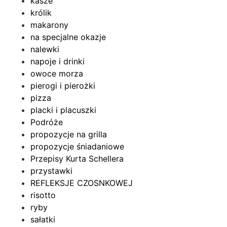
kasze
królik
makarony
na specjalne okazje
nalewki
napoje i drinki
owoce morza
pierogi i pierożki
pizza
placki i placuszki
Podróże
propozycje na grilla
propozycje śniadaniowe
Przepisy Kurta Schellera
przystawki
REFLEKSJE CZOSNKOWEJ
risotto
ryby
sałatki