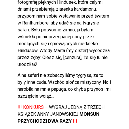
fotografię pięknych Hindusek, które całymi
dniami przebierają ziarenka kardamonu,
przypominam sobie wstawanie przed świtem
w Ranthambore, aby udać się na tygrysie
safari. Było potwornie zimno, ja byłam
wściekła po nieprzespanej nocy przez
modlących się i śpiewających niedaleko
Hindusów. Wtedy Marta (my sister) wycedziła
przez zęby: Ciesz się, [cenzura], że się tu nie
urodziłaś!
A na safari nie zobaczyliśmy tygrysa, za to
były inne cuda. Wschód słońca mistyczny. No i
narobiła na mnie papuga, co chyba przynosi mi
szczęście wciąż…
!!! KONKURS
– WYGRAJ JEDNĄ Z TRZECH
KSIĄŻEK ANNY JANOWSKIEJ
MONSUN
PRZYCHODZI DWA RAZY
!!!