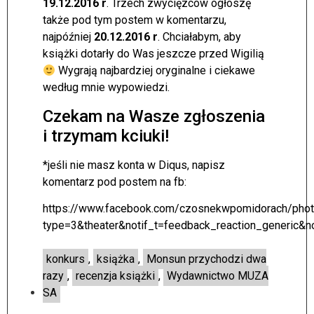
19.12.2016 r
. Trzech zwycięzców ogłoszę
także pod tym postem w komentarzu,
najpóźniej
20.12.2016 r
. Chciałabym, aby
książki dotarły do Was jeszcze przed Wigilią
Wygrają najbardziej oryginalne i ciekawe
według mnie wypowiedzi.
Czekam na Wasze zgłoszenia
i trzymam kciuki!
*jeśli nie masz konta w Diqus, napisz
komentarz pod postem na fb:
https://www.facebook.com/czosnekwpomidorach/ph
type=3&theater&notif_t=feedback_reaction_generic&
konkurs
,
książka
,
Monsun przychodzi dwa
razy
,
recenzja książki
,
Wydawnictwo MUZA
SA