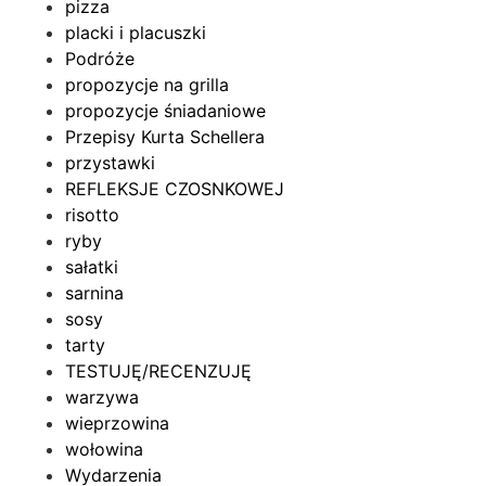
pizza
placki i placuszki
Podróże
propozycje na grilla
propozycje śniadaniowe
Przepisy Kurta Schellera
przystawki
REFLEKSJE CZOSNKOWEJ
risotto
ryby
sałatki
sarnina
sosy
tarty
TESTUJĘ/RECENZUJĘ
warzywa
wieprzowina
wołowina
Wydarzenia