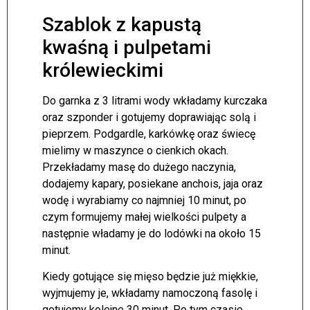
Szablok z kapustą
kwaśną i pulpetami
królewieckimi
Do garnka z 3 litrami wody wkładamy kurczaka
oraz szponder i gotujemy doprawiając solą i
pieprzem. Podgardle, karkówkę oraz świecę
mielimy w maszynce o cienkich okach.
Przekładamy masę do dużego naczynia,
dodajemy kapary, posiekane anchois, jaja oraz
wodę i wyrabiamy co najmniej 10 minut, po
czym formujemy małej wielkości pulpety a
następnie władamy je do lodówki na około 15
minut.
Kiedy gotujące się mięso będzie już miękkie,
wyjmujemy je, wkładamy namoczoną fasolę i
gotujemy kolejne 30 minut. Po tym czasie