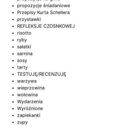
propozycje śniadaniowe
Przepisy Kurta Schellera
przystawki
REFLEKSJE CZOSNKOWEJ
risotto
ryby
sałatki
sarnina
sosy
tarty
TESTUJĘ/RECENZUJĘ
warzywa
wieprzowina
wołowina
Wydarzenia
Wyróżnione
zapiekanki
zupy