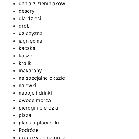
dania z ziemniaków
desery
dla dzieci
drób
dziczyzna
jagnięcina
kaczka
kasze
królik
makarony
na specjalne okazje
nalewki
napoje i drinki
owoce morza
pierogi i pierożki
pizza
placki i placuszki
Podróże
propozycje na grilla