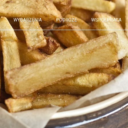
WYDARZENIA
PODRÓŻE
WSPÓŁPRACA