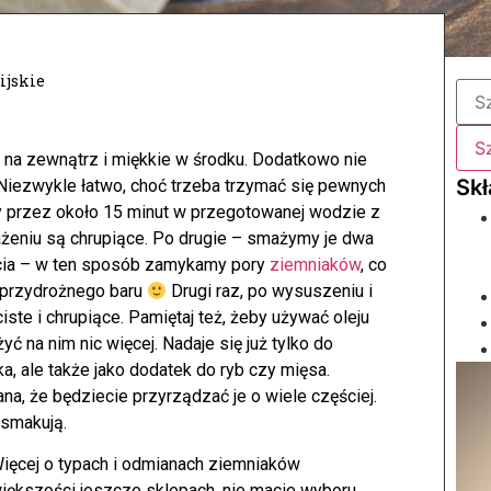
ijskie
ie na zewnątrz i miękkie w środku. Dodatkowo nie
Niezwykle łatwo, choć trzeba trzymać się pewnych
przez około 15 minut w przegotowanej wodzie z
ażeniu są chrupiące.
Po drugie – smażymy je dwa
ięcia – w ten sposób zamykamy pory
ziemniaków
, co
z przydrożnego baru
Drugi raz, po wysuszeniu i
ste i chrupiące. Pamiętaj też, żeby używać oleju
ć na nim nic więcej. Nadaje się już tylko do
a, ale także jako dodatek do ryb czy mięsa.
na, że będziecie przyrządzać je o wiele częściej.
 smakują.
 Więcej o typach i odmianach ziemniaków
w większości jeszcze sklepach, nie macie wyboru,