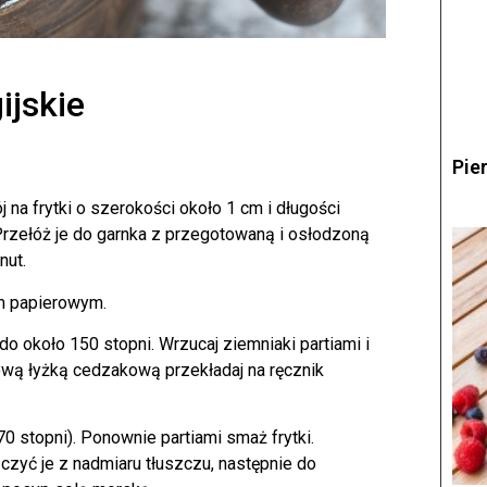
ijskie
Pie
 na frytki o szerokości około 1 cm i długości
Przełóż je do garnka z przegotowaną i osłodzoną
nut.
m papierowym.
do około 150 stopni. Wrzucaj ziemniaki partiami i
ową łyżką cedzakową przekładaj na ręcznik
0 stopni). Ponownie partiami smaż frytki.
czyć je z nadmiaru tłuszczu, następnie do