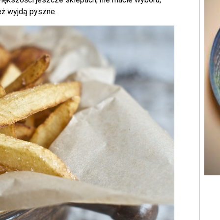
eż wyjdą pyszne.