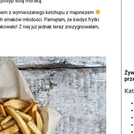
i posyp solą morską.
 dipem z wymieszanego ketchupu z majonezem
ich smaków młodości. Pamiętam, że kiedyś frytki
owało! Z niej już jednak teraz zrezygnowałam,
Żyw
prz
Kat