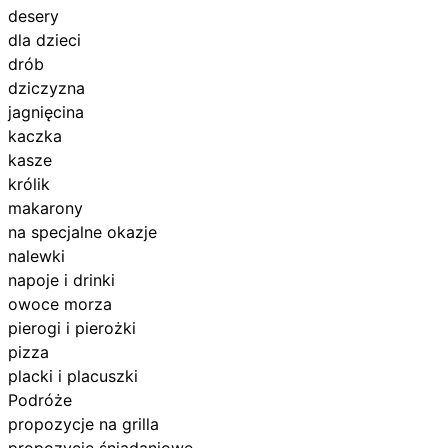
desery
dla dzieci
drób
dziczyzna
jagnięcina
kaczka
kasze
królik
makarony
na specjalne okazje
nalewki
napoje i drinki
owoce morza
pierogi i pierożki
pizza
placki i placuszki
Podróże
propozycje na grilla
propozycje śniadaniowe