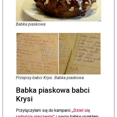
Babka piaskowa
Przepisy babci Krysi. Babka piaskowa
Babka piaskowa babci
Krysi
Przyłączyłam się do kampanii
„Dziel się
radością pieczenia”
i swoją babkę upiekłam