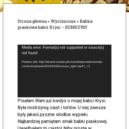
Strona główna
>
Wyróżnione
>
Babka
piaskowa babci Krysi – KONKURS!
Odtwarzacz
Media error: Format(s) not supported or source(s)
not found
video
Pobierz plik: http://kinsoft.nazwa.pl/czosnekwpomidorach/wp-
content/uploads/2016/04/Electrolux_light.mp4?_=1
Pisałam Wam już kiedyś o mojej babci Krysi.
Była mistrzynią ciast i tortów. U niej zawsze
były jakieś pyszne słodkie wypieki.
Najbardziej pamiętam smak babki piaskowej.
Uwielbiałam to ciasto! Niby proste w