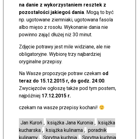
na danie z wykorzystaniem resztek z
pozostałości jakiegoś dania
. Mogą to być
np. ugotowane ziemniaki, ugotowana fasola
albo mięso z rosołu. Wykonanie dania nie
powinno zająć dłużej niż 30 minut.
Zdjęcie potrawy jest mile widziane, ale nie
obligatoryjne. Wybiorę trzy najbardziej
oryginalne przepisy.
Na Wasze propozycje potraw czekam
od
teraz do 15.12.2015 r, do godz. 24:00
.
Zwycięzców ogłoszę także pod tym postem,
najpóźniej
17.12.2015 r.
czekam na wasze przepisy kochani!
Jan Kuroń
,
książka Jana Kuronia
,
książka
kucharska
,
książka kulinarna
,
poradnik
kulinarny
,
Sprytna kuchnia
,
Sprytna kuchnia