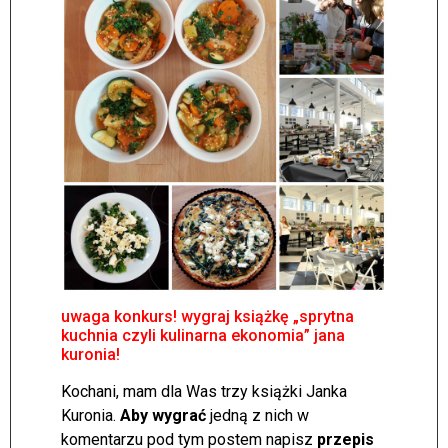
uwaga konkurs! wygraj książkę „sprytna
kuchnia czyli kulinarna ekonomia” jana
kuronia!
Kochani, mam dla Was trzy książki Janka
Kuronia.
Aby wygrać
jedną z nich w
komentarzu pod tym postem napisz
przepis