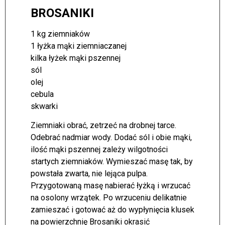
BROSANIKI
1 kg ziemniaków
1 łyżka mąki ziemniaczanej
kilka łyżek mąki pszennej
sól
olej
cebula
skwarki
Ziemniaki obrać, zetrzeć na drobnej tarce.
Odebrać nadmiar wody. Dodać sól i obie mąki,
ilość mąki pszennej zależy wilgotności
startych ziemniaków. Wymieszać masę tak, by
powstała zwarta, nie lejąca pulpa.
Przygotowaną masę nabierać łyżką i wrzucać
na osolony wrzątek. Po wrzuceniu delikatnie
zamieszać i gotować aż do wypłynięcia klusek
na powierzchnię Brosaniki okrasić