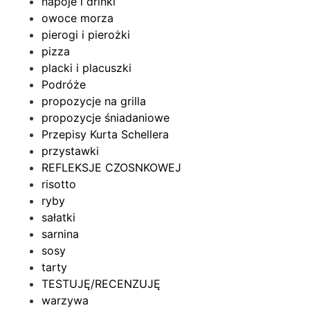
napoje i drinki
owoce morza
pierogi i pierożki
pizza
placki i placuszki
Podróże
propozycje na grilla
propozycje śniadaniowe
Przepisy Kurta Schellera
przystawki
REFLEKSJE CZOSNKOWEJ
risotto
ryby
sałatki
sarnina
sosy
tarty
TESTUJĘ/RECENZUJĘ
warzywa