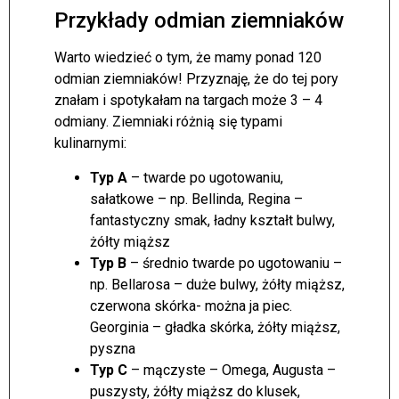
Przykłady odmian ziemniaków
Warto wiedzieć o tym, że mamy ponad 120
odmian ziemniaków! Przyznaję, że do tej pory
znałam i spotykałam na targach może 3 – 4
odmiany. Ziemniaki różnią się typami
kulinarnymi:
Typ A
– twarde po ugotowaniu,
sałatkowe – np. Bellinda, Regina –
fantastyczny smak, ładny kształt bulwy,
żółty miąższ
Typ B
– średnio twarde po ugotowaniu –
np. Bellarosa – duże bulwy, żółty miąższ,
czerwona skórka- można ja piec.
Georginia – gładka skórka, żółty miąższ,
pyszna
Typ C
– mączyste – Omega, Augusta –
puszysty, żółty miąższ do klusek,