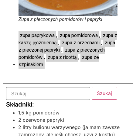
Zupa z pieczonych pomidorów i papryki
zupa paprykowa
,
zupa pomidorowa
,
zupa z
kaszą jęczmienną
,
zupa z orzechami
,
zupa
z pieczonej papryki
,
zupa z pieczonych
pomidorów
,
zupa z ricottą
,
zupa ze
szpinakiem
1,5 kg pomidorów
2 czerwone papryki
2 litry bulionu warzywnego (ja mam zawsze
zamrożony, ale jeśli chcesz, użyj z kostki)