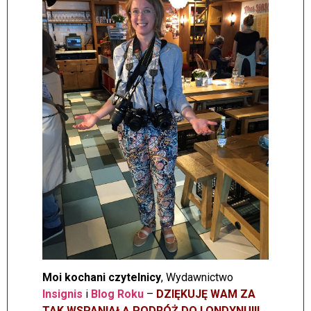
Moi kochani czytelnicy
, Wydawnictwo
Insignis
i
Blog Roku
–
DZIĘKUJĘ WAM ZA
TAK WSPANIAŁĄ PODRÓŻ DO LONDYNU!!!