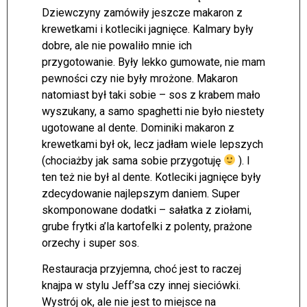
Dziewczyny zamówiły jeszcze makaron z
krewetkami i kotleciki jagnięce. Kalmary były
dobre, ale nie powaliło mnie ich
przygotowanie. Były lekko gumowate, nie mam
pewności czy nie były mrożone. Makaron
natomiast był taki sobie – sos z krabem mało
wyszukany, a samo spaghetti nie było niestety
ugotowane al dente. Dominiki makaron z
krewetkami był ok, lecz jadłam wiele lepszych
(chociażby jak sama sobie przygotuję
). I
ten też nie był al dente. Kotleciki jagnięce były
zdecydowanie najlepszym daniem. Super
skomponowane dodatki – sałatka z ziołami,
grube frytki a’la kartofelki z polenty, prażone
orzechy i super sos.
Restauracja przyjemna, choć jest to raczej
knajpa w stylu Jeff’sa czy innej sieciówki.
Wystrój ok, ale nie jest to miejsce na