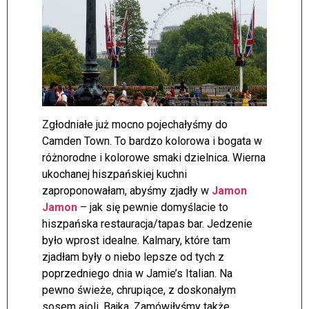
Zgłodniałe już mocno pojechałyśmy do
Camden Town. To bardzo kolorowa i bogata w
różnorodne i kolorowe smaki dzielnica. Wierna
ukochanej hiszpańskiej kuchni
zaproponowałam, abyśmy zjadły w
Jamon
Jamon
– jak się pewnie domyślacie to
hiszpańska restauracja/tapas bar. Jedzenie
było wprost idealne. Kalmary, które tam
zjadłam były o niebo lepsze od tych z
poprzedniego dnia w Jamie’s Italian. Na
pewno świeże, chrupiące, z doskonałym
sosem aioli. Bajka. Zamówiłyśmy także