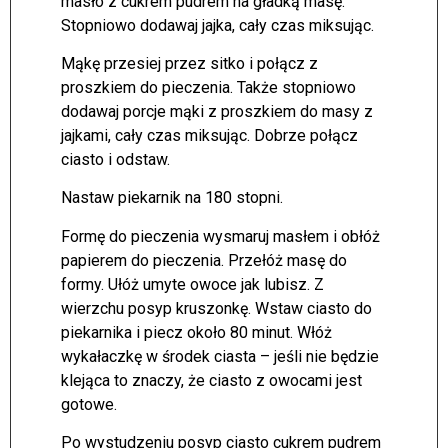
masło z cukrem pudrem na gładką masę.
Stopniowo dodawaj jajka, cały czas miksując.
Mąkę przesiej przez sitko i połącz z
proszkiem do pieczenia. Także stopniowo
dodawaj porcje mąki z proszkiem do masy z
jajkami, cały czas miksując. Dobrze połącz
ciasto i odstaw.
Nastaw piekarnik na 180 stopni.
Formę do pieczenia wysmaruj masłem i obłóż
papierem do pieczenia. Przełóż masę do
formy. Ułóż umyte owoce jak lubisz. Z
wierzchu posyp kruszonkę. Wstaw ciasto do
piekarnika i piecz około 80 minut. Włóż
wykałaczkę w środek ciasta – jeśli nie będzie
klejąca to znaczy, że ciasto z owocami jest
gotowe.
Po wystudzeniu posyp ciasto cukrem pudrem