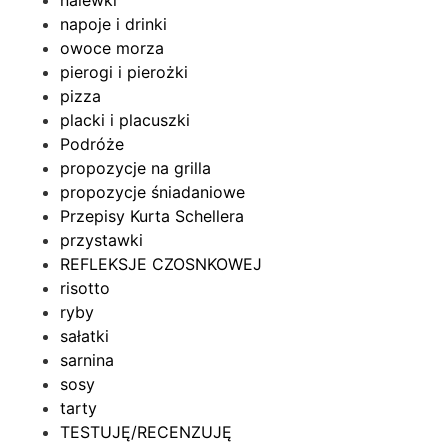
nalewki
napoje i drinki
owoce morza
pierogi i pierożki
pizza
placki i placuszki
Podróże
propozycje na grilla
propozycje śniadaniowe
Przepisy Kurta Schellera
przystawki
REFLEKSJE CZOSNKOWEJ
risotto
ryby
sałatki
sarnina
sosy
tarty
TESTUJĘ/RECENZUJĘ