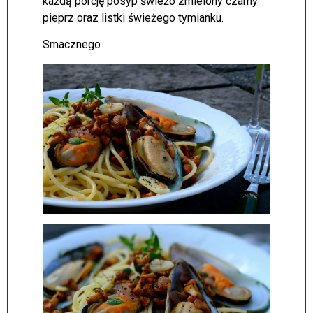
każdą porcję posyp świeżo zmielony czarny
pieprz oraz listki świeżego tymianku.
Smacznego