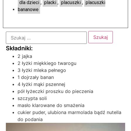
dla dzieci
,
placki
,
placuszki
,
placuszki
bananowe
2 jajka
2 łyżki miękkiego twarogu
3 łyżki mleka pełnego
1 dojrzały banan
4 łyżki mąki pszennej
pół łyżeczki proszku do pieczenia
szczypta soli
masło klarowane do smażenia
cukier puder, ulubiona marmolada bądź nutella
do podania