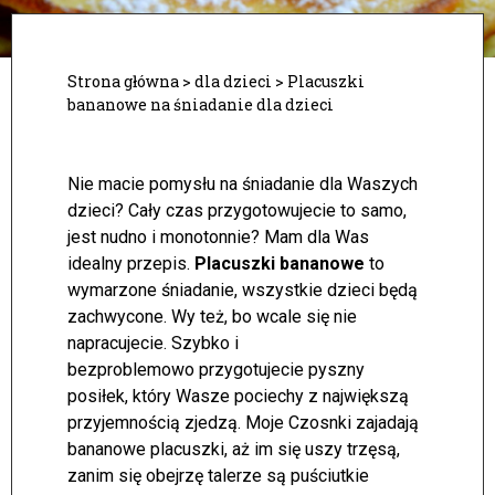
Strona główna
>
dla dzieci
>
Placuszki
bananowe na śniadanie dla dzieci
Nie macie pomysłu na śniadanie dla Waszych
dzieci? Cały czas przygotowujecie to samo,
jest nudno i monotonnie? Mam dla Was
idealny przepis.
Placuszki bananowe
to
wymarzone śniadanie, wszystkie dzieci będą
zachwycone. Wy też, bo wcale się nie
napracujecie.
Szybko i
bezproblemowo przygotujecie pyszny
posiłek, który Wasze pociechy z największą
przyjemnością zjedzą. Moje Czosnki zajadają
bananowe placuszki, aż im się uszy trzęsą,
zanim się obejrzę talerze są puściutkie