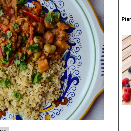
Pie
urry