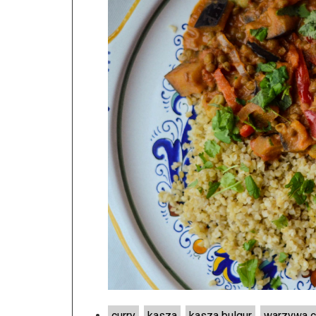
curry
,
kasza
,
kasza bulgur
,
warzywa c