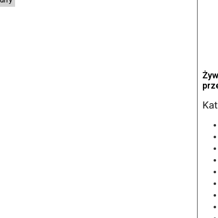
Żyw
prz
Kat