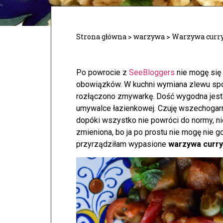
Strona główna
>
warzywa
>
Warzywa curry
Po powrocie z
SeeBloggers
nie mogę się
obowiązków. W kuchni wymiana zlewu spow
rozłączono zmywarkę. Dość wygodna jeste
umywalce łazienkowej.
Czuję wszechogarni
dopóki wszystko nie powróci do normy, ni
zmieniona, bo ja po prostu nie mogę nie 
przyrządziłam wypasione
warzywa curry