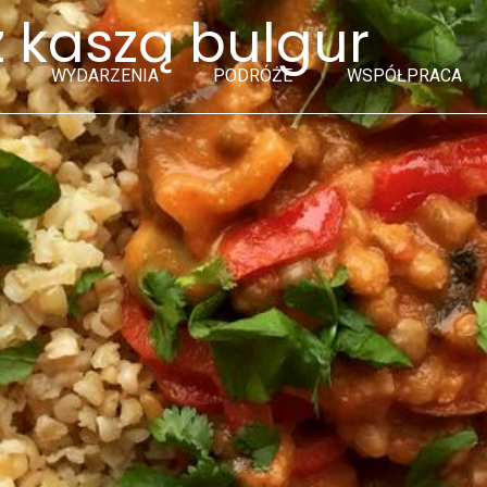
 kaszą bulgur
WYDARZENIA
PODRÓŻE
WSPÓŁPRACA