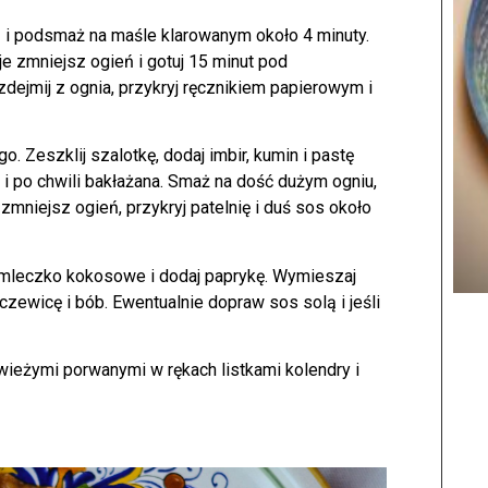
i podsmaż na maśle klarowanym około 4 minuty.
e zmniejsz ogień i gotuj 15 minut pod
dejmij z ognia, przykryj ręcznikiem papierowym i
o. Zeszklij szalotkę, dodaj imbir, kumin i pastę
 i po chwili bakłażana. Smaż na dość dużym ogniu,
zmniejsz ogień, przykryj patelnię i duś sos około
 mleczko kokosowe i dodaj paprykę. Wymieszaj
czewicę i bób. Ewentualnie dopraw sos solą i jeśli
wieżymi porwanymi w rękach listkami kolendry i