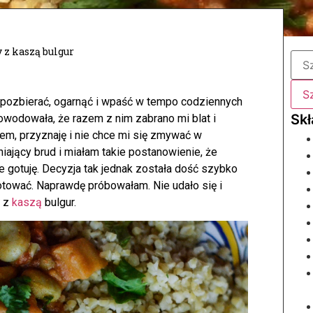
 z kaszą bulgur
 pozbierać, ogarnąć i wpaść w tempo codziennych
odowała, że razem z nim zabrano mi blat i
m, przyznaję i nie chce mi się zmywać w
ający brud i miałam takie postanowienie, że
e gotuję. Decyzja tak jednak została dość szybko
gotować. Naprawdę próbowałam. Nie udało się i
z
kaszą
bulgur.