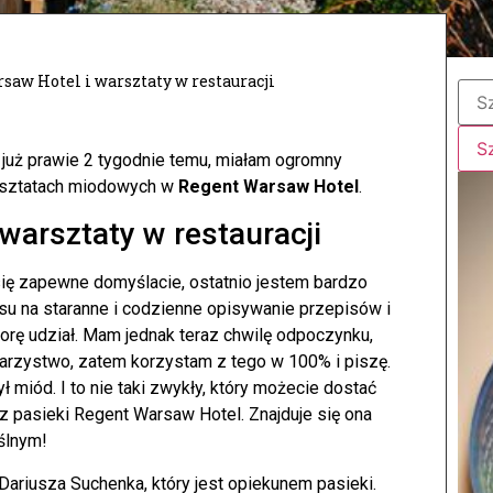
saw Hotel i warsztaty w restauracji
o już prawie 2 tygodnie temu, miałam ogromny
rsztatach miodowych w
Regent Warsaw Hotel
.
warsztaty w restauracji
się zapewne domyślacie, ostatnio jestem bardzo
asu na staranne i codzienne opisywanie przepisów i
orę udział. Mam jednak teraz chwilę odpoczynku,
warzystwo, zatem korzystam z tego w 100% i piszę.
miód. I to nie taki zwykły, który możecie dostać
 pasieki Regent Warsaw Hotel. Znajduje się ona
ślnym!
Dariusza Suchenka, który jest opiekunem pasieki.