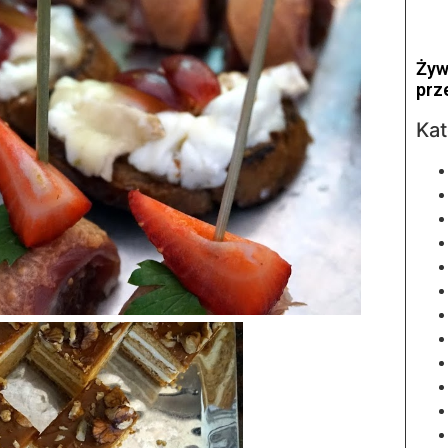
Żyw
prz
Kat