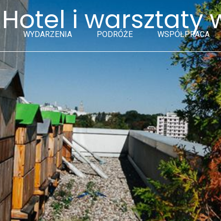
otel i warsztaty w
WYDARZENIA
PODRÓŻE
WSPÓŁPRACA