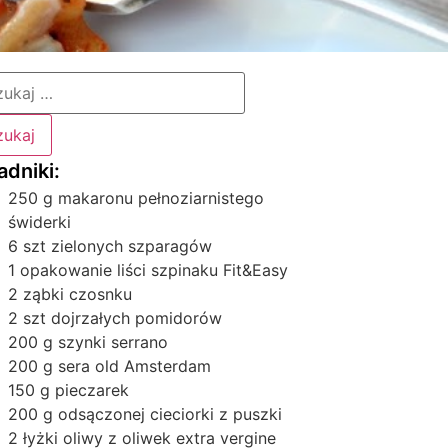
250 g makaronu pełnoziarnistego
świderki
6 szt zielonych szparagów
1 opakowanie liści szpinaku Fit&Easy
2 ząbki czosnku
2 szt dojrzałych pomidorów
200 g szynki serrano
200 g sera old Amsterdam
150 g pieczarek
200 g odsączonej cieciorki z puszki
2 łyżki oliwy z oliwek extra vergine