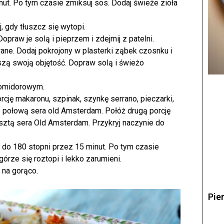
nut. Po tym czasie zmiksuj sos. Dodaj świeże zioła
, gdy tłuszcz się wytopi.
praw je solą i pieprzem i zdejmij z patelni.
wane. Dodaj pokrojony w plasterki ząbek czosnku i
jszą swoją objętość. Dopraw solą i świeżo
omidorowym.
rcję makaronu, szpinak, szynkę serrano, pieczarki,
yp połową sera old Amsterdam. Połóż drugą porcję
sztą sera Old Amsterdam. Przykryj naczynie do
 do 180 stopni przez 15 minut. Po tym czasie
 górze się roztopi i lekko zarumieni.
 na gorąco.
Pie