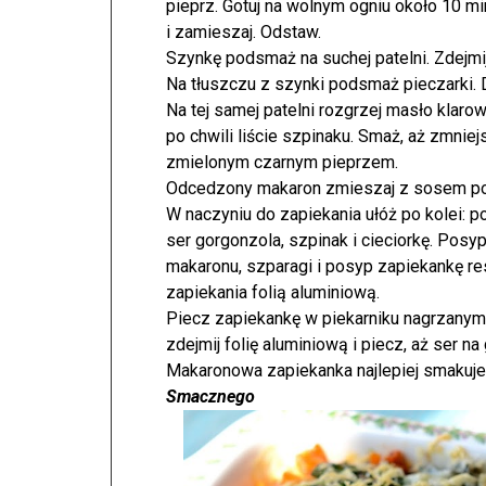
pieprz. Gotuj na wolnym ogniu około 10 mi
i zamieszaj. Odstaw.
Szynkę podsmaż na suchej patelni. Zdejmij
Na tłuszczu z szynki podsmaż pieczarki. Do
Na tej samej patelni rozgrzej masło klaro
po chwili liście szpinaku. Smaż, aż zmnie
zmielonym czarnym pieprzem.
Odcedzony makaron zmieszaj z sosem p
W naczyniu do zapiekania ułóż po kolei: po
ser gorgonzola, szpinak i cieciorkę. Pos
makaronu, szparagi i posyp zapiekankę re
zapiekania folią aluminiową.
Piecz zapiekankę w piekarniku nagrzanym
zdejmij folię aluminiową i piecz, aż ser na
Makaronowa zapiekanka najlepiej smakuje
Smacznego