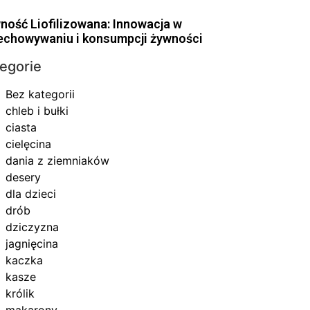
ność Liofilizowana: Innowacja w
echowywaniu i konsumpcji żywności
egorie
Bez kategorii
chleb i bułki
ciasta
cielęcina
dania z ziemniaków
desery
dla dzieci
drób
dziczyzna
jagnięcina
kaczka
kasze
królik
makarony