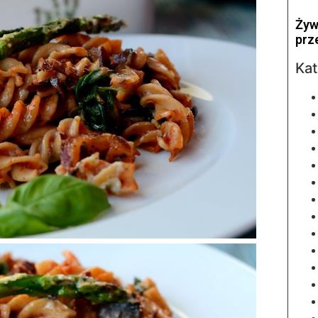
Żyw
prz
Kat