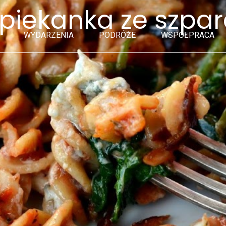
piekanka ze szpa
WYDARZENIA
PODRÓŻE
WSPÓŁPRACA