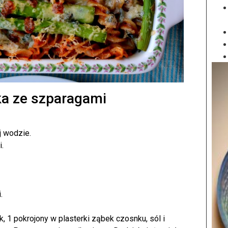
a ze szparagami
j wodzie.
.
.
k, 1 pokrojony w plasterki ząbek czosnku, sól i