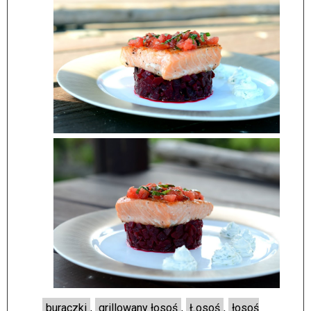
buraczki
,
grillowany łosoś
,
Łosoś
,
łosoś