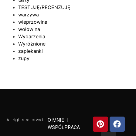
tarty
TESTUJĘ/RECENZUJĘ
warzywa
wieprzowina
wołowina
Wydarzenia
Wyróżnione
zapiekanki
zupy
All rights reserved.
O MNIE
|
WSPÓŁPRACA