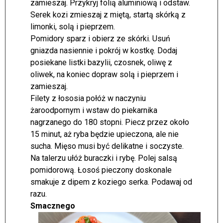
zamieszaj. Przykryj folią aluminiową i odstaw.
Serek kozi zmieszaj z miętą, startą skórką z
limonki, solą i pieprzem.
Pomidory sparz i obierz ze skórki. Usuń
gniazda nasiennie i pokrój w kostkę. Dodaj
posiekane listki bazylii, czosnek, oliwę z
oliwek, na koniec dopraw solą i pieprzem i
zamieszaj.
Filety z łososia połóż w naczyniu
żaroodpornym i wstaw do piekarnika
nagrzanego do 180 stopni. Piecz przez około
15 minut, aż ryba będzie upieczona, ale nie
sucha. Mięso musi być delikatne i soczyste.
Na talerzu ułóż buraczki i rybę. Polej salsą
pomidorową. Łosoś pieczony doskonale
smakuje z dipem z koziego serka. Podawaj od
razu.
Smacznego