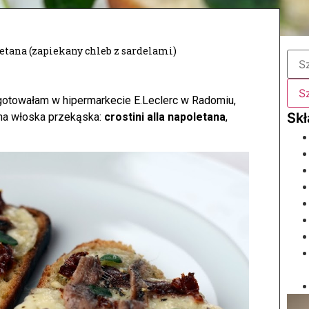
letana (zapiekany chleb z sardelami)
gotowałam w hipermarkecie E.Leclerc w Radomiu,
na włoska przekąska:
crostini alla napoletana
,