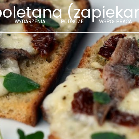
apoletana (zapieka
WYDARZENIA
PODRÓŻE
WSPÓŁPRACA