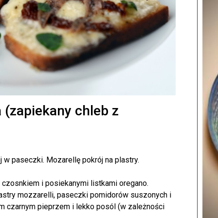
a (zapiekany chleb z
w paseczki. Mozarellę pokrój na plastry.
 czosnkiem i posiekanymi listkami oregano.
astry mozzarelli, paseczki pomidorów suszonych i
m czarnym pieprzem i lekko posól (w zależności