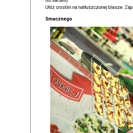
od sardeli).
Ułóż crostini na natłuszczonej blasze. Za
Smacznego