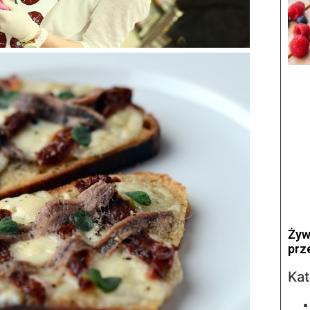
Żyw
prz
Kat