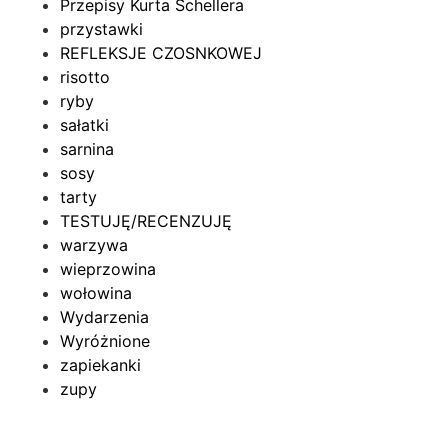
Przepisy Kurta Schellera
przystawki
REFLEKSJE CZOSNKOWEJ
risotto
ryby
sałatki
sarnina
sosy
tarty
TESTUJĘ/RECENZUJĘ
warzywa
wieprzowina
wołowina
Wydarzenia
Wyróżnione
zapiekanki
zupy