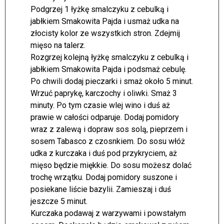
Podgrzej 1 łyżkę smalczyku z cebulką i
jabłkiem Smakowita Pajda i usmaż udka na
złocisty kolor ze wszystkich stron. Zdejmij
mięso na talerz.
Rozgrzej kolejną łyżkę smalczyku z cebulką i
jabłkiem Smakowita Pajda i podsmaż cebulę.
Po chwili dodaj pieczarki i smaż około 5 minut.
Wrzuć paprykę, karczochy i oliwki. Smaż 3
minuty. Po tym czasie wlej wino i duś aż
prawie w całości odparuje. Dodaj pomidory
wraz z zalewą i dopraw sos solą, pieprzem i
sosem Tabasco z czosnkiem. Do sosu włóż
udka z kurczaka i duś pod przykryciem, aż
mięso będzie miękkie. Do sosu możesz dolać
trochę wrzątku. Dodaj pomidory suszone i
posiekane liście bazylii. Zamieszaj i duś
jeszcze 5 minut.
Kurczaka podawaj z warzywami i powstałym