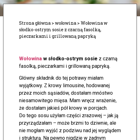
Strona główna
>
wołowina
>
Wołowina w
słodko-ostrym sosie z czarną fasolką,
pieczarkami i grillowaną papryką
Wołowina
w słodko-ostrym sosie
z czarną
fasolką, pieczarkami i grillowaną papryką.
Główny składnik do tej potrawy miałam
wyjątkowy. Z krowy limousine, hodowanej
przez moich sąsiadów, dostałam mnóstwo
niesamowitego mięsa. Mam wręcz wrażenie,
że dostałam jakieś pół krowy w porcjach.
Do tego sosu użyłam części zrazowej – jak ją
przyrządzałam – może brzmi to dziwnie, ale
nie mogłam wyjść z podziwu nad jej wyglądem
i strukturą. Na pewno nigdzie w żadnym