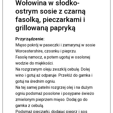
Wołowina w słodko-
ostrym sosie z czarną
fasolką, pieczarkami i
grillowaną papryką
Przyrządzenie:
Mięso pokrój w paseczki i zamarynuj w sosie
Worcestershire, czosnku i pieprzu.
Fasolę namocz, a potem ugotuj w osolonej
wodzie do miękkości.
Na rozgrzanym oleju zeszklij cebulę. Dolej
wino i gotuj aż odparuje. Przełóż do garnka i
gotuj na średnim ogniu.
Na tej samej patelni rozgrzej olej i na dużym
ogniu podsmaż posolone i posypane świeżo
zmielonym pieprzem mięso. Dodaj go do
garnka z cebulą.
Podsmaż pieczarki, dodając pieprz i sos