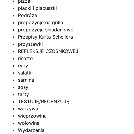
pizza
placki i placuszki
Podróże
propozycje na grilla
propozycje śniadaniowe
Przepisy Kurta Schellera
przystawki
REFLEKSJE CZOSNKOWEJ
risotto
ryby
sałatki
sarnina
sosy
tarty
TESTUJĘ/RECENZUJĘ
warzywa
wieprzowina
wołowina
Wydarzenia