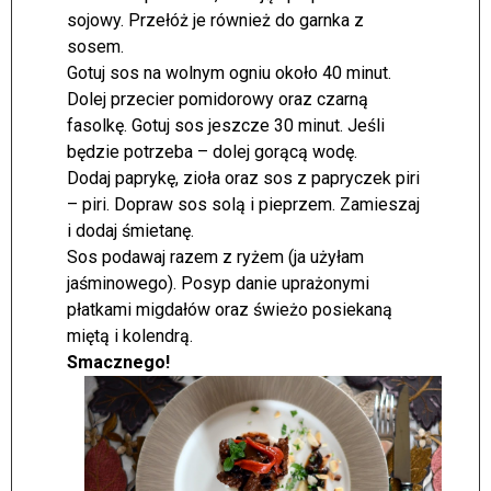
sojowy. Przełóż je również do garnka z
sosem.
Gotuj sos na wolnym ogniu około 40 minut.
Dolej przecier pomidorowy oraz czarną
fasolkę. Gotuj sos jeszcze 30 minut. Jeśli
będzie potrzeba – dolej gorącą wodę.
Dodaj paprykę, zioła oraz sos z papryczek piri
– piri. Dopraw sos solą i pieprzem. Zamieszaj
i dodaj śmietanę.
Sos podawaj razem z ryżem (ja użyłam
jaśminowego). Posyp danie uprażonymi
płatkami migdałów oraz świeżo posiekaną
miętą i kolendrą.
Smacznego!