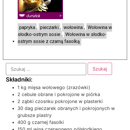
papryka
,
pieczarki
,
wołowina
,
Wołowina w
słodko-ostrym sosie
,
Wołowina w słodko-
ostrym sosie z czarną fasolką
1 kg mięsa wołowego (zrazówki)
2 cebule obrane i pokrojone w piórka
2 ząbki czosnku pokrojone w plasterki
30 dag pieczarek obranych i pokrojonych w
grubsze plastry
400 g czarnej fasolki
150 ml wina czerwonego półsłodkiego