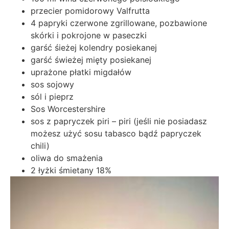
przecier pomidorowy Valfrutta
4 papryki czerwone zgrillowane, pozbawione
skórki i pokrojone w paseczki
garść śieżej kolendry posiekanej
garść świeżej mięty posiekanej
uprażone płatki migdałów
sos sojowy
sól i pieprz
Sos Worcestershire
sos z papryczek piri – piri (jeśli nie posiadasz
możesz użyć sosu tabasco bądź papryczek
chili)
oliwa do smażenia
2 łyżki śmietany 18%