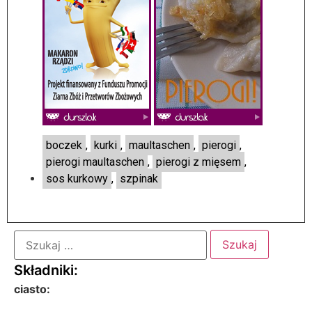
boczek
,
kurki
,
maultaschen
,
pierogi
,
pierogi maultaschen
,
pierogi z mięsem
,
sos kurkowy
,
szpinak
ciasto: