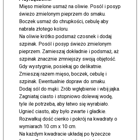
Mięso mielone usmaż na oliwie. Posól i posyp
świeżo zmielonym pieprzem do smaku.
Boczek usmaż do chrupkości, cebulę aby
nabrała złotego koloru.
Na oliwie krótko podsmaż czosnek i dodaj
szpinak. Posól i posyp świeżo zmielonym
pieprzem. Zamieszaj dokładnie i podsmaż, aż
szpinak znacznie zmniejszy swoją objętość.
Gdy wystygnie, posiekaj go delikatnie.
Zmieszaj razem mięso, boczek, cebulę i
szpinak. Ewentualnie dopraw do smaku.
Dodaj sól do mąki. Zrób wgłębienie i wbij jajka.
Zagniataj ciasto i stopniowo dolewaj wodę,
tyle ile potrzeba, aby łatwo się wyrabiało.
Ugnieć ciasto, aby było zwarte i gładkie.
Rozwałkuj dość cienko i pokrój na kwadraty o
wymiarach 10 cm x 10 cm.
Na każdym kwadracie układaj po łyżeczce