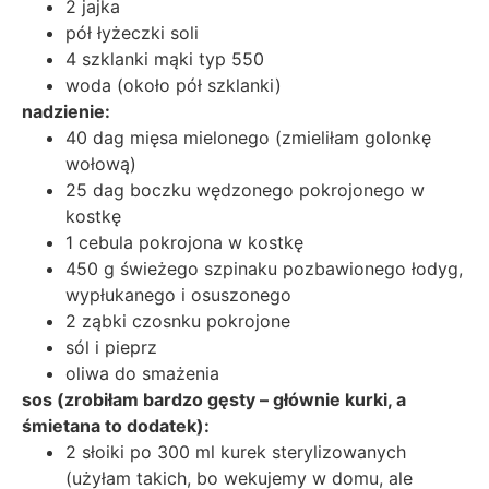
2 jajka
pół łyżeczki soli
4 szklanki mąki typ 550
woda (około pół szklanki)
nadzienie:
40 dag mięsa mielonego (zmieliłam golonkę
wołową)
25 dag boczku wędzonego pokrojonego w
kostkę
1 cebula pokrojona w kostkę
450 g świeżego szpinaku pozbawionego łodyg,
wypłukanego i osuszonego
2 ząbki czosnku pokrojone
sól i pieprz
oliwa do smażenia
sos (zrobiłam bardzo gęsty – głównie kurki, a
śmietana to dodatek):
2 słoiki po 300 ml kurek sterylizowanych
(użyłam takich, bo wekujemy w domu, ale