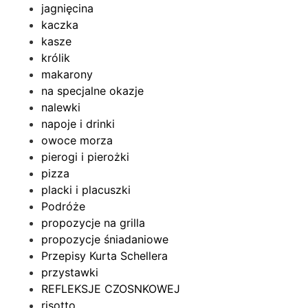
jagnięcina
kaczka
kasze
królik
makarony
na specjalne okazje
nalewki
napoje i drinki
owoce morza
pierogi i pierożki
pizza
placki i placuszki
Podróże
propozycje na grilla
propozycje śniadaniowe
Przepisy Kurta Schellera
przystawki
REFLEKSJE CZOSNKOWEJ
risotto