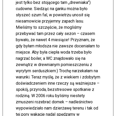
jest tylko bez stojącego tam „drewniaka”)
cudowne. Siedząc na ganku można było
słyszeć szum fal, w powietrzu unosił się
niesamowicie przyjemny zapach lasu.
Mieliśmy to szczęście, że mogliśmy
przebywać tam przez cały sezon – czasem
bywało, że nawet 4 miesiące! Przyznam, że
gdy byłam młodsza nie zawsze doceniałam to
miejsce. Aby była ciepła woda trzeba było
nagrzać boiler, a WC znajdowało się na
zewnątrz w drewnianym pomieszczeniu z
wyrytym serduszkiem:) Trochę narzekałam na
warunki. Teraz myślę, że z wiekiem i zdobytym
doświadczeniem inne rzeczy są ważniejsze –
spokój, przyroda, bezstresowe spotkanie z
rodziną. W 2006 roku byliśmy niestety
zmuszeni rozebrać domek – nadleśnictwo
wypowiedziało nam dzierżawę terenu i tak od
tej pory wakacje nadal spędzamy w