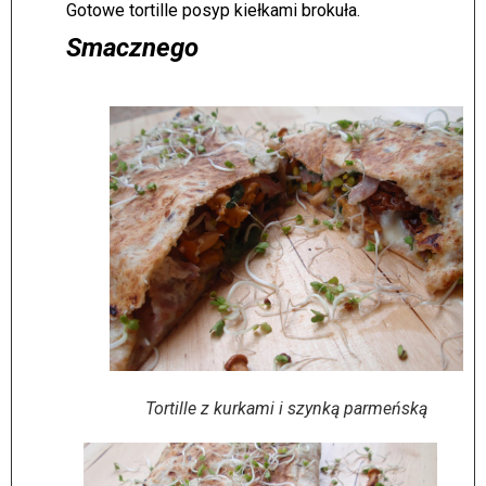
Gotowe tortille posyp kiełkami brokuła.
Smacznego
Tortille z kurkami i szynką parmeńską