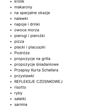
królik
makarony
na specjalne okazje
nalewki
napoje i drinki
owoce morza
pierogi i pierożki
pizza
placki i placuszki
Podróże
propozycje na grilla
propozycje śniadaniowe
Przepisy Kurta Schellera
przystawki
REFLEKSJE CZOSNKOWEJ
risotto
ryby
sałatki
sarnina