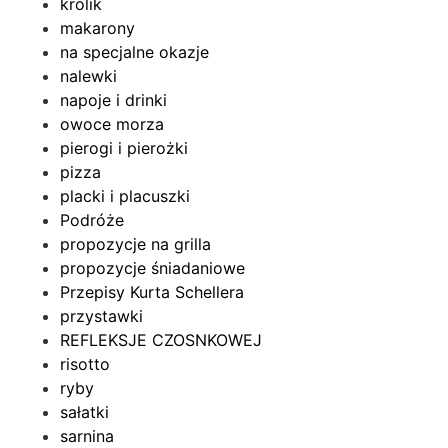
królik
makarony
na specjalne okazje
nalewki
napoje i drinki
owoce morza
pierogi i pierożki
pizza
placki i placuszki
Podróże
propozycje na grilla
propozycje śniadaniowe
Przepisy Kurta Schellera
przystawki
REFLEKSJE CZOSNKOWEJ
risotto
ryby
sałatki
sarnina