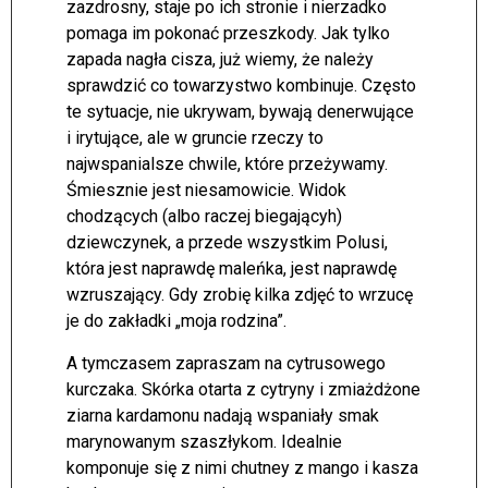
zazdrosny, staje po ich stronie i nierzadko
pomaga im pokonać przeszkody. Jak tylko
zapada nagła cisza, już wiemy, że należy
sprawdzić co towarzystwo kombinuje. Często
te sytuacje, nie ukrywam, bywają denerwujące
i irytujące, ale w gruncie rzeczy to
najwspanialsze chwile, które przeżywamy.
Śmiesznie jest niesamowicie. Widok
chodzących (albo raczej biegającyh)
dziewczynek, a przede wszystkim Polusi,
która jest naprawdę maleńka, jest naprawdę
wzruszający. Gdy zrobię kilka zdjęć to wrzucę
je do zakładki „moja rodzina”.
A tymczasem zapraszam na cytrusowego
kurczaka. Skórka otarta z cytryny i zmiażdżone
ziarna kardamonu nadają wspaniały smak
marynowanym szaszłykom. Idealnie
komponuje się z nimi chutney z mango i kasza