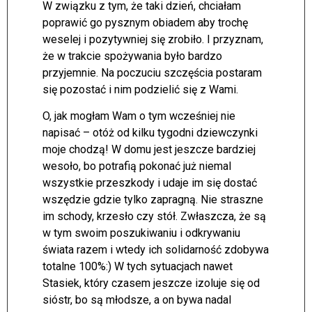
W związku z tym, że taki dzień, chciałam
poprawić go pysznym obiadem aby trochę
weselej i pozytywniej się zrobiło. I przyznam,
że w trakcie spożywania było bardzo
przyjemnie. Na poczuciu szczęścia postaram
się pozostać i nim podzielić się z Wami.
O, jak mogłam Wam o tym wcześniej nie
napisać – otóż od kilku tygodni dziewczynki
moje chodzą! W domu jest jeszcze bardziej
wesoło, bo potrafią pokonać już niemal
wszystkie przeszkody i udaje im się dostać
wszędzie gdzie tylko zapragną. Nie straszne
im schody, krzesło czy stół. Zwłaszcza, że są
w tym swoim poszukiwaniu i odkrywaniu
świata razem i wtedy ich solidarność zdobywa
totalne 100%:) W tych sytuacjach nawet
Stasiek, który czasem jeszcze izoluje się od
sióstr, bo są młodsze, a on bywa nadal