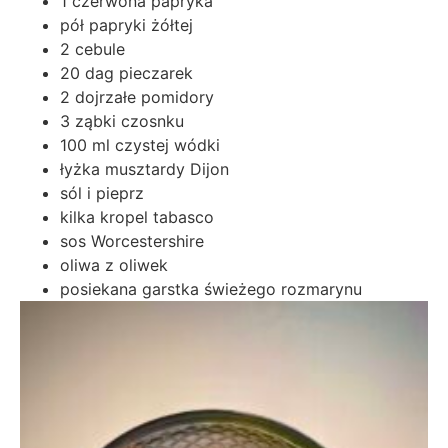
1 czerwona papryka
pół papryki żółtej
2 cebule
20 dag pieczarek
2 dojrzałe pomidory
3 ząbki czosnku
100 ml czystej wódki
łyżka musztardy Dijon
sól i pieprz
kilka kropel tabasco
sos Worcestershire
oliwa z oliwek
posiekana garstka świeżego rozmarynu