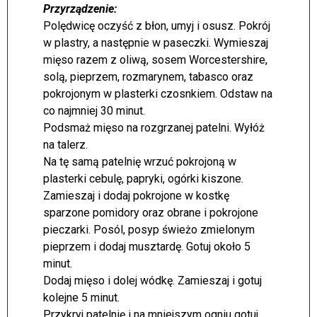
Przyrządzenie:
Polędwicę oczyść z błon, umyj i osusz. Pokrój
w plastry, a następnie w paseczki. Wymieszaj
mięso razem z oliwą, sosem Worcestershire,
solą, pieprzem, rozmarynem, tabasco oraz
pokrojonym w plasterki czosnkiem. Odstaw na
co najmniej 30 minut.
Podsmaż mięso na rozgrzanej patelni. Wyłóż
na talerz.
Na tę samą patelnię wrzuć pokrojoną w
plasterki cebulę, papryki, ogórki kiszone.
Zamieszaj i dodaj pokrojone w kostkę
sparzone pomidory oraz obrane i pokrojone
pieczarki. Posól, posyp świeżo zmielonym
pieprzem i dodaj musztardę. Gotuj około 5
minut.
Dodaj mięso i dolej wódkę. Zamieszaj i gotuj
kolejne 5 minut.
Przykryj patelnię i na mniejszym ogniu gotuj