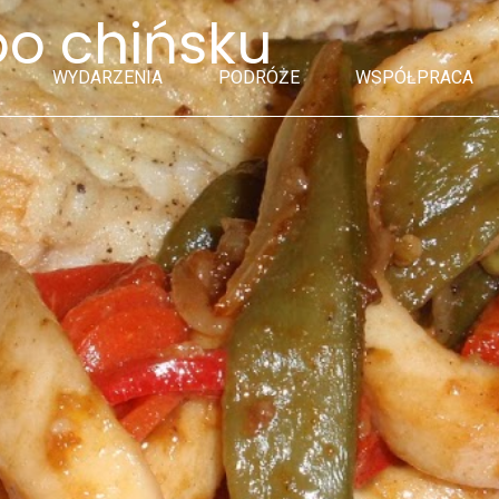
po chińsku
WYDARZENIA
PODRÓŻE
WSPÓŁPRACA