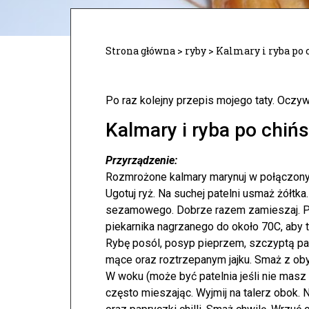
Strona główna
>
ryby
>
Kalmary i ryba po 
Po raz kolejny przepis mojego taty. Oczywi
Kalmary i ryba po chiń
Przyrządzenie:
Rozmrożone kalmary marynuj w połączonyc
Ugotuj ryż. Na suchej patelni usmaż żółtka
sezamowego. Dobrze razem zamieszaj. Pr
piekarnika nagrzanego do około 70C, aby t
Rybę posól, posyp pieprzem, szczyptą pap
mące oraz roztrzepanym jajku. Smaż z oby
W woku (może być patelnia jeśli nie masz 
często mieszając. Wyjmij na talerz obok.