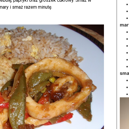
 cebulę, papryki oraz groszek cukrowy. Smaż w
mary i smaż razem minutę.
mar
sma