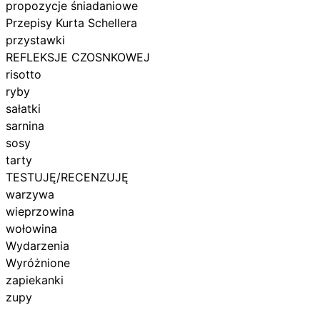
propozycje śniadaniowe
Przepisy Kurta Schellera
przystawki
REFLEKSJE CZOSNKOWEJ
risotto
ryby
sałatki
sarnina
sosy
tarty
TESTUJĘ/RECENZUJĘ
warzywa
wieprzowina
wołowina
Wydarzenia
Wyróżnione
zapiekanki
zupy