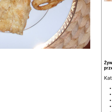
Żyw
prz
Kat