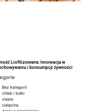
ność Liofilizowana: Innowacja w
echowywaniu i konsumpcji żywności
egorie
Bez kategorii
chleb i bułki
ciasta
cielęcina
dania z ziemniaków