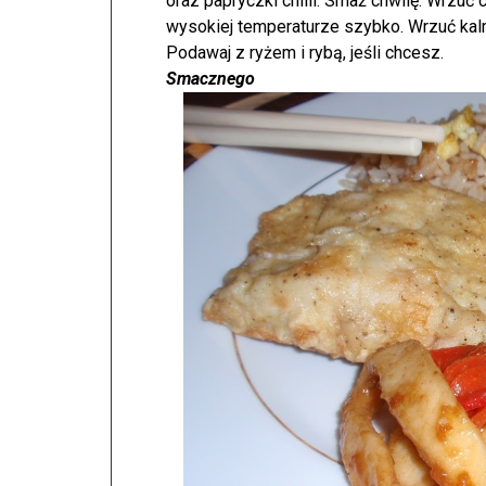
oraz papryczki chilli. Smaż chwilę. Wrzuć
wysokiej temperaturze szybko. Wrzuć kal
Podawaj z ryżem i rybą, jeśli chcesz.
Smacznego