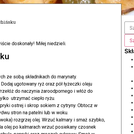
chińsku
ście doskonały! Miłej niedzieli.
sku
h ze sobą składnikach do marynaty.
. Dodaj ugotowany ryż oraz pół łyżeczki oleju
zełóż do naczynia żaroodpornego i włóż do
ylko utrzymać ciepło ryżu.
ryki ostrej i skrop sokiem z cytryny. Obtocz w
dwu stron na patelni lub w woku.
woka) rozgrzej olej. Wrzuć kalmary i smaż szybko,
 Na olej po kalmarach wrzuć posiekany czosnek