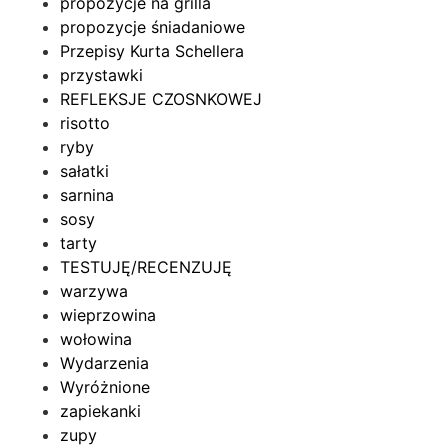
propozycje na grilla
propozycje śniadaniowe
Przepisy Kurta Schellera
przystawki
REFLEKSJE CZOSNKOWEJ
risotto
ryby
sałatki
sarnina
sosy
tarty
TESTUJĘ/RECENZUJĘ
warzywa
wieprzowina
wołowina
Wydarzenia
Wyróżnione
zapiekanki
zupy