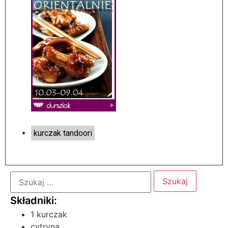
kurczak tandoori
1 kurczak
cytryna